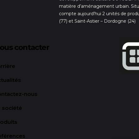
matière d’aménagement urbain. Situ
compte aujourd’hui 2 unités de prod
(77) et Saint-Astier – Dordogne (24)
ous contacter
rrière
tualités
ontactez-nous
 société
oduits
éférences