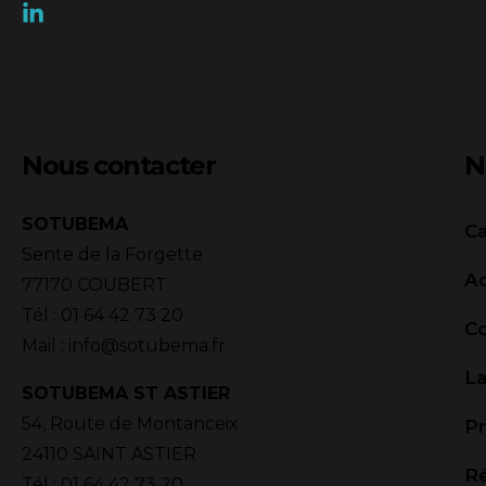
Nous contacter
N
SOTUBEMA
Ca
Sente de la Forgette
Ac
77170 COUBERT
Tél :
01 64 42 73 20
C
Mail :
info@sotubema.fr
La
SOTUBEMA ST ASTIER
54, Route de Montanceix
Pr
24110 SAINT ASTIER
R
Tél :
01 64 42 73 20