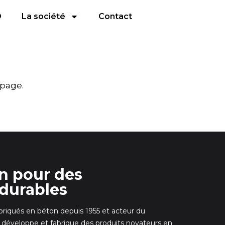
D
La société
Contact
page
.
on pour des
durables
abriqués en béton depuis 1955 et acteur du
veloppe et fabrique des produits novateurs en