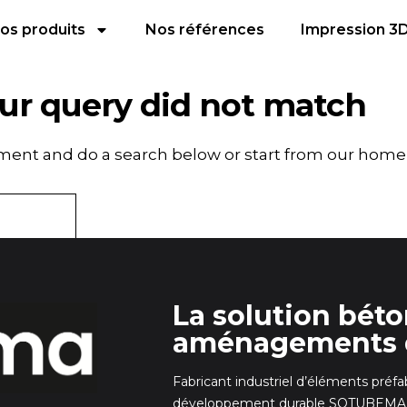
os produits
Nos références
Impression 3
our query did not match
ment and do a search below or start from
our home
La solution bét
aménagements 
Fabricant industriel d’éléments préf
développement durable SOTUBEMA dé