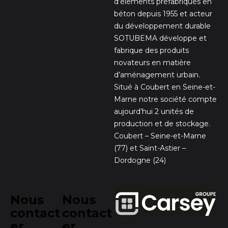
d’éléments préfabriqués en
béton depuis 1955 et acteur
du développement durable
SOTUBEMA développe et
fabrique des produits
novateurs en matière
d’aménagement urbain.
Situé à Coubert en Seine-et-
Marne notre société compte
aujourd’hui 2 unités de
production et de stockage.
Coubert – Seine-et-Marne
(77) et Saint-Astier –
Dordogne (24)
Nous
Nous
contact
contact
er
er