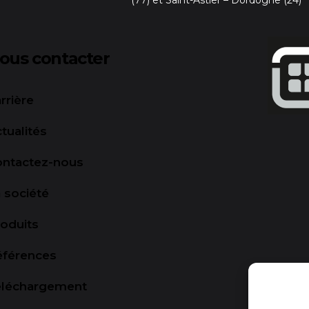
ous contacter
rrière
tualités
ontactez-nous
 société
oduits
éférences
éléchargement