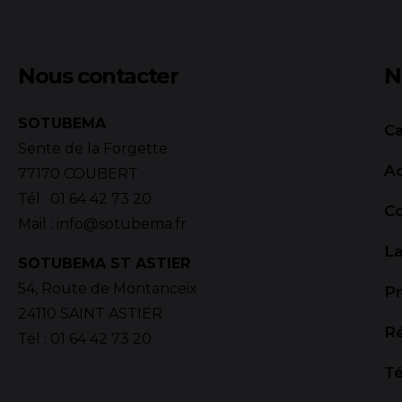
Nous contacter
N
SOTUBEMA
Ca
Sente de la Forgette
Ac
77170 COUBERT
Tél :
01 64 42 73 20
C
Mail :
info@sotubema.fr
La
SOTUBEMA ST ASTIER
54, Route de Montanceix
Pr
24110 SAINT ASTIER
R
Tél :
01 64 42 73 20
T