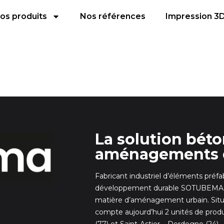
os produits
Nos références
Impression 3
La solution bét
aménagements 
Fabricant industriel d’éléments préf
développement durable SOTUBEMA dé
matière d’aménagement urbain. Situ
compte aujourd’hui 2 unités de prod
(77) et Saint-Astier – Dordogne (24)