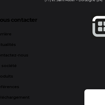
ous contacter
rrière
tualités
ontactez-nous
 société
oduits
éférences
éléchargement