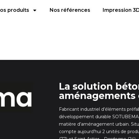
os produits
Nos références
Impression 3
La solution bét
aménagements 
Fabricant industriel d’éléments préf
développement durable SOTUBEMA dé
matière d’aménagement urbain. Situ
compte aujourd’hui 2 unités de prod
(77) et Saint-Astier – Dordogne (24)