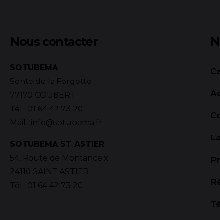
Nous contacter
N
SOTUBEMA
Ca
Sente de la Forgette
Ac
77170 COUBERT
Tél :
01 64 42 73 20
C
Mail :
info@sotubema.fr
La
SOTUBEMA ST ASTIER
54, Route de Montanceix
Pr
24110 SAINT ASTIER
R
Tél :
01 64 42 73 20
T