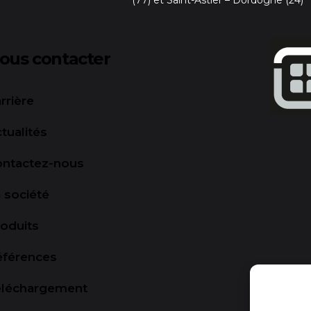
ous contacter
rrière
tualités
ontactez-nous
 société
oduits
éférences
éléchargement