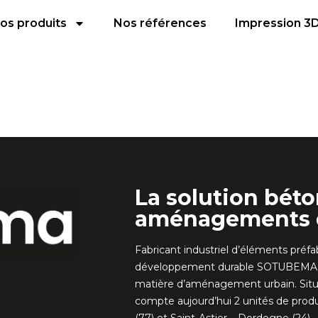
os produits
Nos références
Impression 3
La solution bét
aménagements 
Fabricant industriel d’éléments préf
développement durable SOTUBEMA dé
matière d’aménagement urbain. Situ
compte aujourd’hui 2 unités de prod
(77) et Saint-Astier – Dordogne (24)