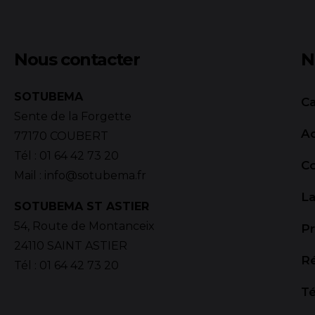
Nous contacter
N
SOTUBEMA
Ca
Sente de la Forgette
Ac
77170 COUBERT
Tél :
01 64 42 73 20
C
Mail :
info@sotubema.fr
La
SOTUBEMA ST ASTIER
54, Route de Montanceix
Pr
24110 SAINT ASTIER
R
Tél :
01 64 42 73 20
T